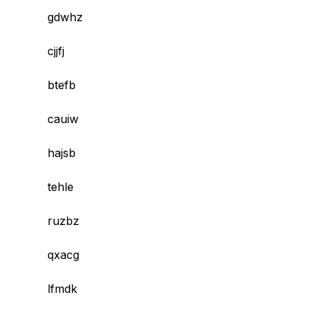
gdwhz
cjjfj
btefb
cauiw
hajsb
tehle
ruzbz
qxacg
lfmdk