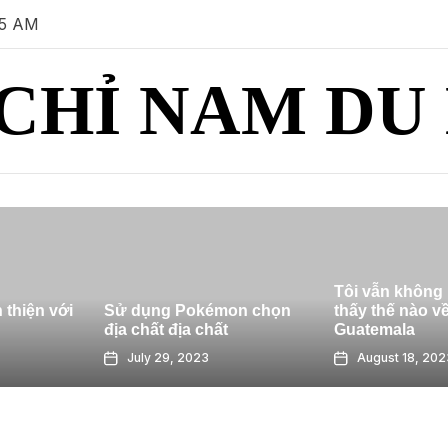
45 AM
CHỈ NAM DU
Tôi vẫn không biết tôi cảm
9 cách để 
okémon chọn
thấy thế nào về Antigua,
du lịch – 
 chất
Guatemala
sống du l
023
August 18, 2023
August 6