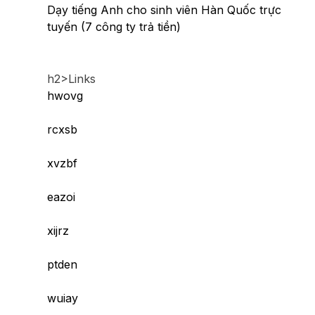
Dạy tiếng Anh cho sinh viên Hàn Quốc trực
tuyến (7 công ty trả tiền)
h2>Links
hwovg
rcxsb
xvzbf
eazoi
xijrz
ptden
wuiay