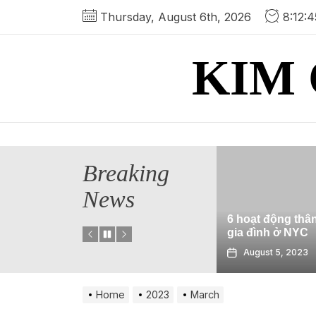
Skip
Thursday, August 6th, 2026
8:12:
to
the
KIM 
content
Breaking
ốt nhất ở
News
an để đi đến
h cũng như
6 hoạt động thân thiện với
Sử dụng P
gia đình ở NYC
địa chất địa
023
August 5, 2023
July 29, 2
Home
2023
March