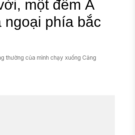
 vời, một đêm Ả
 ngoại phía bắc
ông thường của mình chạy xuống Cảng