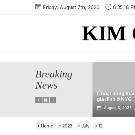
Skip
Friday, August 7th, 2026
8:35:19 
to
the
KIM 
content
Breaking
ảo tốt nhất ở
News
ribbean để đi đến
nh ảnh cũng như
6 hoạt động thân thiện với
Sử dụ
ịch]
gia đình ở NYC
địa chấ
 6, 2023
August 5, 2023
July
Home
2023
July
12