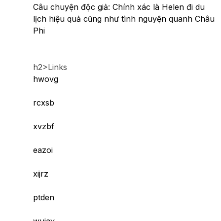
Câu chuyện độc giả: Chính xác là Helen đi du
lịch hiệu quả cũng như tình nguyện quanh Châu
Phi
h2>Links
hwovg
rcxsb
xvzbf
eazoi
xijrz
ptden