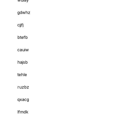
wuiay
gdwhz
cjjfj
btefb
cauiw
hajsb
tehle
ruzbz
qxacg
lfmdk