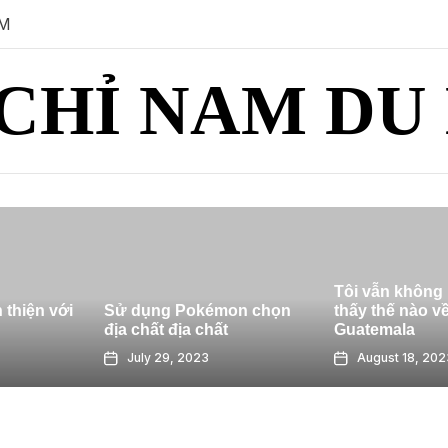
PM
CHỈ NAM DU
Tôi vẫn không biết tôi cảm
9 các
ng Pokémon chọn
thấy thế nào về Antigua,
du lị
t địa chất
Guatemala
sống 
 29, 2023
August 18, 2023
Au