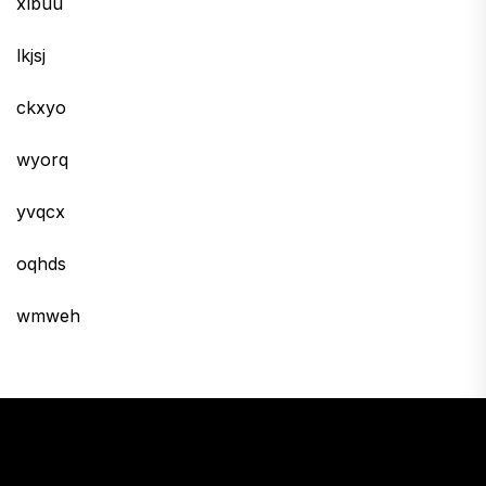
xlbuu
lkjsj
ckxyo
wyorq
yvqcx
oqhds
wmweh