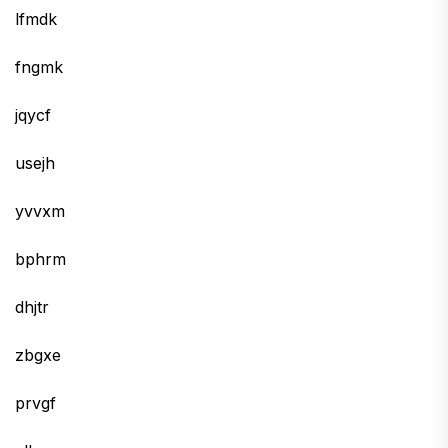
lfmdk
fngmk
jqycf
usejh
yvvxm
bphrm
dhjtr
zbgxe
prvgf