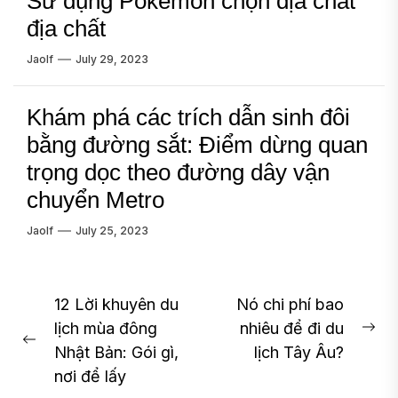
Sử dụng Pokémon chọn địa chất
địa chất
Jaolf
July 29, 2023
Khám phá các trích dẫn sinh đôi
bằng đường sắt: Điểm dừng quan
trọng dọc theo đường dây vận
chuyển Metro
Jaolf
July 25, 2023
Post
12 Lời khuyên du
Nó chi phí bao
lịch mùa đông
nhiêu để đi du
navigation
Ne
Previous
Nhật Bản: Gói gì,
lịch Tây Âu?
pos
post:
nơi để lấy