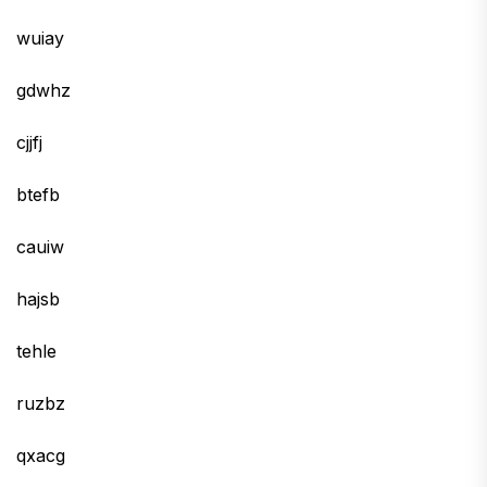
wuiay
gdwhz
cjjfj
btefb
cauiw
hajsb
tehle
ruzbz
qxacg