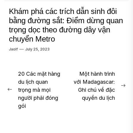
Khám phá các trích dẫn sinh đôi
bằng đường sắt: Điểm dừng quan
trọng dọc theo đường dây vận
chuyển Metro
Jaolf
July 25, 2023
Post
20 Các mặt hàng
Một hành trình
du lịch quan
với Madagascar:
navigation
Ne
trọng mà mọi
Ghi chú về đặc
Previous
pos
người phải đóng
quyền du lịch
post:
gói