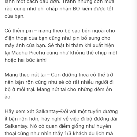
lạnh một cách đau đớn. Tránh những cơn mưa
rào cũng như chỉ chấp nhận BO kiếm được tốt
của bạn.
Có thêm pin – mang theo bộ sạc bên ngoài cho
điện thoại của bạn cũng như pin bổ sung cho
máy ảnh của bạn. Sẽ thật bi thảm khi xuất hiện
tại Machu Picchu cũng như không thể chụp một
hoặc hai bức ảnh!
Mang theo nút tai – Con đường Inca có thể trở
nên bận rộn cũng như sẽ có rất nhiều người đi
bộ ở mỗi trại. Mang nút tai cho những đêm ồn
ào.
Hãy xem xét Salkantay-Đối với một tuyến đường
ít bận rộn hơn, hãy nghĩ về việc đi bộ đường dài
Salkantay. Nó có quan điểm giống như huyền
thoại cũng như nhìn thấy 1/3 khách du lịch mà