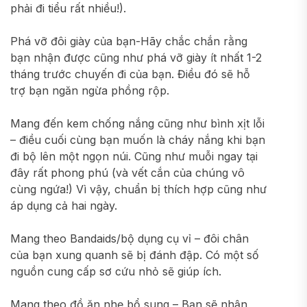
phải đi tiểu rất nhiều!).
Phá vỡ đôi giày của bạn-Hãy chắc chắn rằng
bạn nhận được cũng như phá vỡ giày ít nhất 1-2
tháng trước chuyến đi của bạn. Điều đó sẽ hỗ
trợ bạn ngăn ngừa phồng rộp.
Mang đến kem chống nắng cũng như bình xịt lỗi
– điều cuối cùng bạn muốn là cháy nắng khi bạn
đi bộ lên một ngọn núi. Cũng như muỗi ngay tại
đây rất phong phú (và vết cắn của chúng vô
cùng ngứa!) Vì vậy, chuẩn bị thích hợp cũng như
áp dụng cả hai ngày.
Mang theo Bandaids/bộ dụng cụ vỉ – đôi chân
của bạn xung quanh sẽ bị đánh đập. Có một số
nguồn cung cấp sơ cứu nhỏ sẽ giúp ích.
Mang theo đồ ăn nhẹ bổ sung – Bạn sẽ nhận