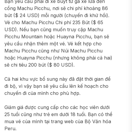
Bạn yêu cầu phải đi xe buýt từ ga xe lửa đến
cổng Machu Picchu, nơi sẽ chi phí khoảng 86
bút ($ 24 USD) mỗi người (chuyến đi khứ hồi).
Vé cho Machu Picchu Chi phí 235 Bút ($ 65
USD). Nếu bạn cũng muốn truy cập Machu
Picchu Mountain hoặc Huayna Picchu, bạn sẽ
yêu cầu nhận thêm một vé. Vé kết hợp cho
Machu Picchu cũng như Núi Machu Picchu
hoặc Huayna Picchu (nhưng không phải cả hai)
sẽ chi tiêu 200 bút ($ 80 USD).
Cả hai khu vực bổ sung này đã đặt thời gian để
đi bộ, vì vậy bạn sẽ yêu cầu lên kế hoạch cho
chuyến đi của mình cho phù hợp.
Giảm giá được cung cấp cho các học viên dưới
25 tuổi cũng như trẻ em dưới 18 tuổi. Bạn có thể
mua vé của mình tại trang web của Bộ Văn hóa
Peru.