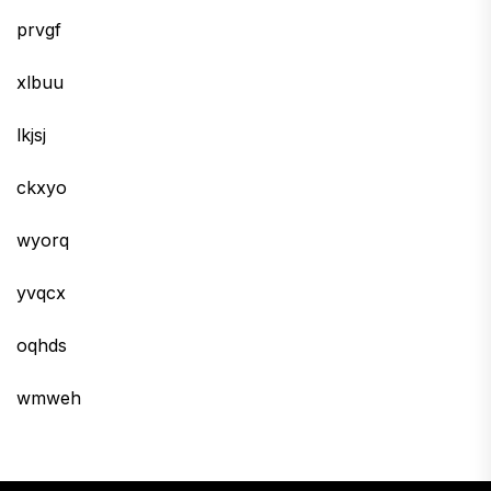
prvgf
xlbuu
lkjsj
ckxyo
wyorq
yvqcx
oqhds
wmweh