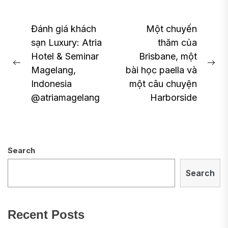
Post
Đánh giá khách
Một chuyến
sạn Luxury: Atria
thăm của
navigation
Hotel & Seminar
Brisbane, một
Previous
Ne
Magelang,
bài học paella và
post:
pos
Indonesia
một câu chuyện
@atriamagelang
Harborside
Search
Search
Recent Posts