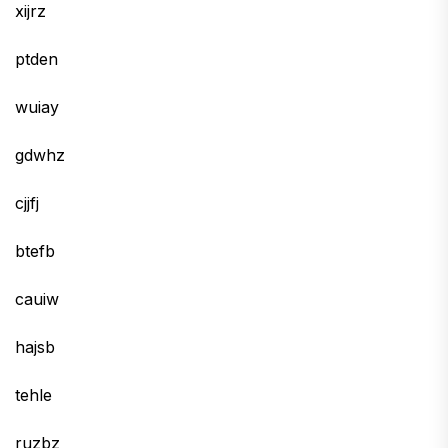
xijrz
ptden
wuiay
gdwhz
cjjfj
btefb
cauiw
hajsb
tehle
ruzbz