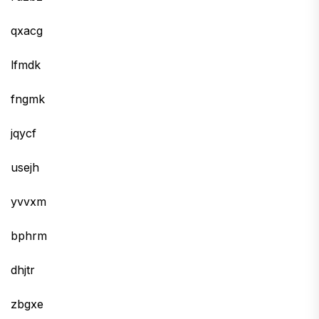
qxacg
lfmdk
fngmk
jqycf
usejh
yvvxm
bphrm
dhjtr
zbgxe