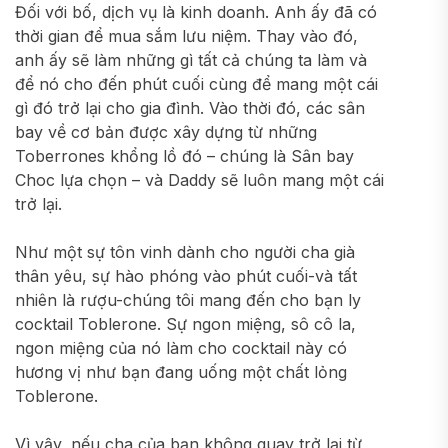
Đối với bố, dịch vụ là kinh doanh. Anh ấy đã có
thời gian để mua sắm lưu niệm. Thay vào đó,
anh ấy sẽ làm những gì tất cả chúng ta làm và
để nó cho đến phút cuối cùng để mang một cái
gì đó trở lại cho gia đình. Vào thời đó, các sân
bay về cơ bản được xây dựng từ những
Toberrones khổng lồ đó – chúng là Sân bay
Choc lựa chọn – và Daddy sẽ luôn mang một cái
trở lại.
Như một sự tôn vinh dành cho người cha già
thân yêu, sự hào phóng vào phút cuối-và tất
nhiên là rượu-chúng tôi mang đến cho bạn ly
cocktail Toblerone. Sự ngon miệng, sô cô la,
ngon miệng của nó làm cho cocktail này có
hương vị như bạn đang uống một chất lỏng
Toblerone.
Vì vậy, nếu cha của bạn không quay trở lại từ