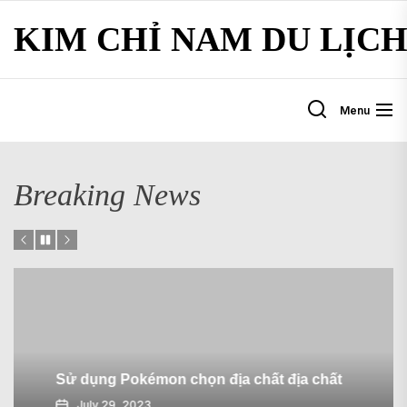
Skip
KIM CHỈ NAM DU LỊC
to
the
content
Menu
Breaking News
Sử dụng Pokémon chọn địa chất địa chất
July 29, 2023